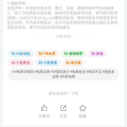
©
版权声明
免责声明：本站的页面文章、图片、音频、视频等稿件均为自媒体
人、第三方机构发布或转载。如稿件涉及版权等问题，请与我们联系
(邮箱：3446525391@qq.com)删除或处理。稿件内容仅为传递更多信
息之目的，不代表本网观点，也不代表本网站赞同其观点或证实其内
容的真实性，更不对您的投资构成建议。
THE END
AI自动化
VR全景
值得推荐
其他
小坚富业
小坚资源
未分类
# #电商详情页 #电商运营 #详情页设计 #电商创业 #淘宝开店 #拼多多
运营 #抖音电商
喜欢就支持一下吧
点赞
68
分享
收藏