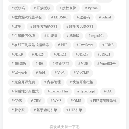
# 授权码
# 开放授权
# 授权令牌
# Python
# 教育漏洞报告平台
# EDUSRC
# 邀请码
# goland
# 红牛
# 维生素功能饮料
# 维生素风味饮料
# 牛磺酸强化版
# 功能版
# 风味版
# regex101
# 在线正则表达式编辑器
# PHP
# JavaScript
# JDK8
# JDK9
# JDK24
# JDK11
# JDK17
# JDK21
# 403错误
# 403
# 禁止访问
# VUE
# Vue端口号
# Webpack
# 跨域
# Vue3
# VueCMF
# 完全开源免费
# 内容管理
# 快速开发框架
# 前后端分离模式
# Element Plus
# TypeScript
# OA
# CMS
# CRM
# WMS
# OMS
# ERP等管理系统
# 梦小家
# 基于虚幻引擎
# UE5引擎
喜欢就支持一下吧