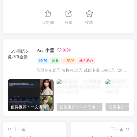
点赞
68
分享
收藏
An, 小雪
关注
79
0
5396
5.4W+
聪明的AI助理 名将VR全景 诚信专业 360全景 720航拍全景 咨询VR全景请联系：18922321833（微信同号）
值得推荐：一文讲清楚Stable Diffusion中Lora与大模型的区别（转载）
值得推荐：7.4V锂电池为什么要用8.4V充电器充电？
上一篇
下一篇