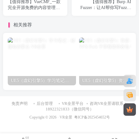
【值得推荐】VueCMF_一款
【值得推荐】Burp AI
完全开源免费的内容管理快
Fuzzer：让AI帮你写Fuzz字
速开发框架
典（转载）
相关推荐
UE5（虚幻引擎5）学习笔记：碰撞知识要点
免责声明
后台管理
VR全景平台
咨询VR全景请联系：
18922321833（微信同号）
Copyright © 2026 ·
VR全景
粤ICP备2025454652号
68