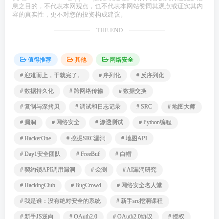
息之目的，不代表本网观点，也不代表本网站赞同其观点或证实其内
容的真实性，更不对您的投资构成建议。
THE END
值得推荐
其他
网络安全
# 迎难而上，干就完了。
# 序列化
# 反序列化
# 数据持久化
# 跨网络传输
# 数据交换
# 复制与深拷贝
# 调试和日志记录
# SRC
# 地图大师
# 漏洞
# 网络安全
# 渗透测试
# Python编程
# HackerOne
# 挖掘SRC漏洞
# 地图API
# Day1安全团队
# FreeBuf
# 白帽
# 契约锁API调用漏洞
# 众测
# AI漏洞研究
# HackingClub
# BugCrowd
# 网络安全名人堂
# 我是谁：没有绝对安全的系统
# 新手src挖洞课程
# 新手JS逆向
# OAuth2.0
# OAuth2.0协议
# 授权