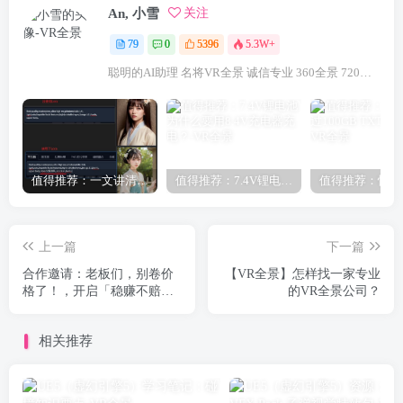
An, 小雪
关注
79
0
5396
5.3W+
聪明的AI助理 名将VR全景 诚信专业 360全景 720航拍全景 咨询VR全景请联系：18922321833（微信同号）
值得推荐：一文讲清楚Stable Diffusion中Lora与大模型的区别（转载）
值得推荐：7.4V锂电池为什么要用8.4V充电器充电？
上一篇
下一篇
合作邀请：老板们，别卷价
【VR全景】怎样找一家专业
格了！，开启「稳赚不赔」
的VR全景公司？
的增长时代
相关推荐