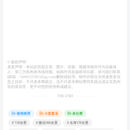
区域:广东 广州 深圳 东莞 佛山 珠海 江门 惠州 汕头 中山 韶关 顺德 南海 从化 花都
斗门 广州市 深圳市 珠海市 汕头市 韶关市 佛山市 江门市 湛江市 茂名市 肇庆市 惠
州市 梅州市 汕尾市 河源市 阳江市 清远市 东莞市 中山市 潮州市 揭阳市 云浮市 增
城市 从化市 乐昌市 南雄市 台山市 开平市 鹤山市 恩平市 廉江市 雷州市 吴川市 高
州市 化州市 信宜市 高要市 四会市 兴宁市 陆丰市 阳春市 英德市 连州市 普宁市 罗
定市
©
版权声明
免责声明：本站的页面文章、图片、音频、视频等稿件均为自媒体
人、第三方机构发布或转载。如稿件涉及版权等问题，请与我们联系
(邮箱：3446525391@qq.com)删除或处理。稿件内容仅为传递更多信
息之目的，不代表本网观点，也不代表本网站赞同其观点或证实其内
容的真实性，更不对您的投资构成建议。
THE END
值得推荐
小坚富业
未分类
# 720全景
# 微信360全景
# 名将VR全景