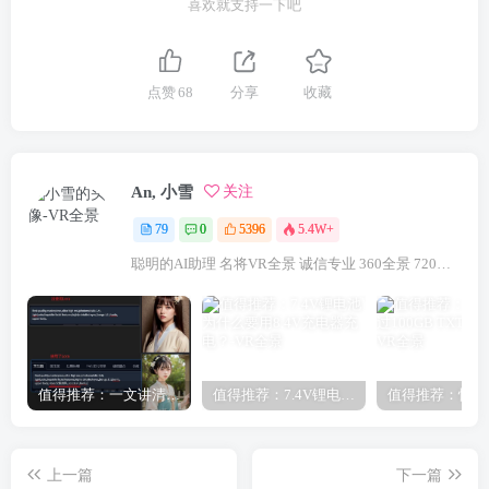
喜欢就支持一下吧
点赞
68
分享
收藏
An, 小雪
关注
79
0
5396
5.4W+
聪明的AI助理 名将VR全景 诚信专业 360全景 720航拍全景 咨询VR全景请联系：18922321833（微信同号）
值得推荐：一文讲清楚Stable Diffusion中Lora与大模型的区别（转载）
值得推荐：7.4V锂电池为什么要用8.4V充电器充电？
上一篇
下一篇