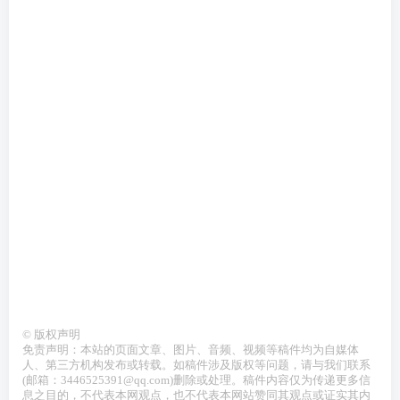
景拍摄 3d全景展示 360度全景 深圳360全景 全景公司 720全景制作 中山展示 720
度全景拍摄 深圳展示 360全景展示 720全景 360全景 360度全景 360度全景制作 深
圳全景拍摄 720全景 微信360全景 360全景展示 全景拍摄 vr全景制作 微信360全景
佛山全景拍摄
区域:广东 广州 深圳 东莞 佛山 珠海 江门 惠州 汕头 中山 韶关 顺德 南海 从化 花都
斗门 广州市 深圳市 珠海市 汕头市 韶关市 佛山市 江门市 湛江市 茂名市 肇庆市 惠
州市 梅州市 汕尾市 河源市 阳江市 清远市 东莞市 中山市 潮州市 揭阳市 云浮市 增
城市 从化市 乐昌市 南雄市 台山市 开平市 鹤山市 恩平市 廉江市 雷州市 吴川市 高
州市 化州市 信宜市 高要市 四会市 兴宁市 陆丰市 阳春市 英德市 连州市 普宁市 罗
定市
©
版权声明
免责声明：本站的页面文章、图片、音频、视频等稿件均为自媒体
人、第三方机构发布或转载。如稿件涉及版权等问题，请与我们联系
(邮箱：3446525391@qq.com)删除或处理。稿件内容仅为传递更多信
息之目的，不代表本网观点，也不代表本网站赞同其观点或证实其内