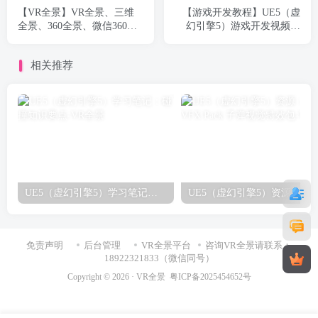
【VR全景】VR全景、三维
【游戏开发教程】UE5（虚
全景、360全景、微信360全
幻引擎5）游戏开发视频教
景、720全景、3D全景有什
程：虚幻引擎5中创建第一人
么区别？
称射击游戏_中英字幕
相关推荐
UE5（虚幻引擎5）学习笔记：碰撞知识要点
免责声明
后台管理
VR全景平台
咨询VR全景请联系：
18922321833（微信同号）
Copyright © 2026 ·
VR全景
粤ICP备2025454652号