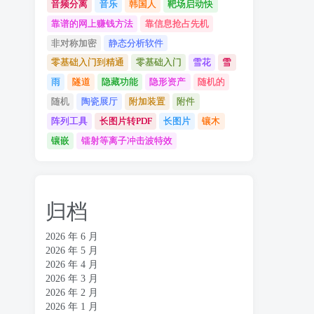
音频分离
音乐
韩国人
靶场启动快
靠谱的网上赚钱方法
靠信息抢占先机
非对称加密
静态分析软件
零基础入门到精通
零基础入门
雪花
雪
雨
隧道
隐藏功能
隐形资产
随机的
随机
陶瓷展厅
附加装置
附件
阵列工具
长图片转PDF
长图片
镶木
镶嵌
镭射等离子冲击波特效
归档
2026 年 6 月
2026 年 5 月
2026 年 4 月
2026 年 3 月
2026 年 2 月
2026 年 1 月