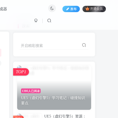
生成器
发布
开通会员
搜索
开启精彩搜索
TOP1
1380人已阅读
UE5（虚幻引擎5）学习笔记：碰撞知识
要点
UE5（虚幻引擎5）资源：
TOP2