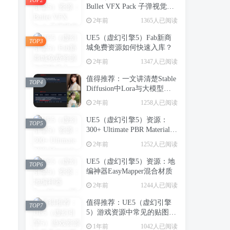
Bullet VFX Pack 子弹视觉特
效包
2年前
1365人已阅读
UE5（虚幻引擎5）Fab新商
TOP3
城免费资源如何快速入库？
2年前
1347人已阅读
值得推荐：一文讲清楚Stable
TOP4
Diffusion中Lora与大模型的
区别（转载）
2年前
1258人已阅读
UE5（虚幻引擎5）资源：
TOP5
300+ Ultimate PBR Materials
Pack 写实建筑室内PBR材质
2年前
1252人已阅读
库
UE5（虚幻引擎5）资源：地
TOP6
编神器EasyMapper混合材质
2年前
1244人已阅读
值得推荐：UE5（虚幻引擎
TOP7
5）游戏资源中常见的贴图类
型（转载）
1年前
1042人已阅读