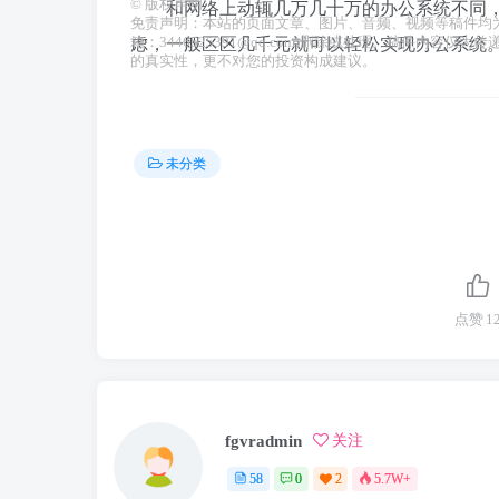
©
版权声明
和网络上动辄几万几十万的办公系统不同，
免责声明：本站的页面文章、图片、音频、视频等稿件均
虑，一般区区几千元就可以轻松实现办公系统
箱：3446525391@qq.com)删除或处理。稿件内
的真实性，更不对您的投资构成建议。
未分类
点赞
1
fgvradmin
关注
58
0
2
5.7W+