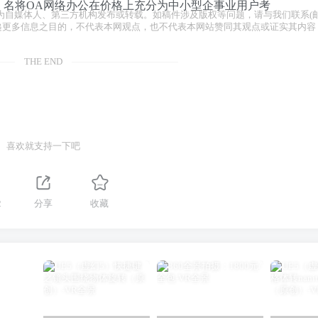
名将OA网络办公在价格上充分为中小型企事业用户考
为自媒体人、第三方机构发布或转载。如稿件涉及版权等问题，请与我们联系(
。
容仅为传递更多信息之目的，不代表本网观点，也不代表本网站赞同其观点或证实其内容
THE END
喜欢就支持一下吧
2
分享
收藏