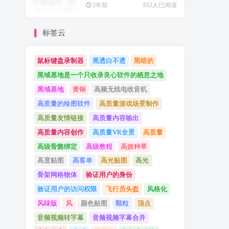
2年前
852人已阅读
标签云
鼠标键盘录制器
黑透白不透
黑暗的
黑域基地是一个只收录良心软件的栖息之地
黑域基地
黄铜
高频无线电收音机
高质量的绘图软件
高质量游戏场景制作
高质量友情链接
高质量内容输出
高质量内容创作
高质量VR全景
高质量
高级骨骼绑定
高级教程
高效种草
高度贴图
高客单
高光贴图
高光
骨架网格物体
验证用户的身份
验证用户的访问权限
飞行员头盔
风格化
风味版
风
颜色贴图
颗粒
顶点
音频视频转字幕
音频视频字幕合并