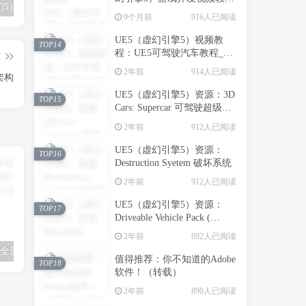
UE5（虚幻5）静态网格体转nanite的小问题。（原创）
UE5地形材质和地形自动材质的使用经验
360全景拍摄：1800元/全包
程：虚幻引擎5中创建第一人
9个月前
916人已阅读
称射击游戏_中英字幕
UE5（虚幻引擎5）视频教
TOP14
程：UE5可驾驶汽车教程_中
篇
文字幕
2年前
914人已阅读
架构
UE5（虚幻引擎5）资源：3D
TOP15
Cars: Supercar 可驾驶超级跑
车
2年前
912人已阅读
UE5（虚幻引擎5）资源：
TOP16
Destruction Syetem 破坏系统
2年前
912人已阅读
UE5（虚幻引擎5）资源：
TOP17
Driveable Vehicle Pack (
REDUX ) 2.0 可驾驶汽车包
2年前
892人已阅读
（支持到UE5.5）【推荐】
【VR全景】VR全景、三维全景、360全景、微信360全景、720全景、3D全景有什么区别？
创业指南：四种思路帮你成功创业
值得推荐：你不知道的Adobe
TOP18
软件！（转载）
2年前
890人已阅读