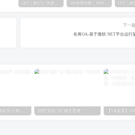
UE5（虚幻5）快捷键之镜头围绕物体旋转（原创）
360全景拍摄：1800元/全包
下一
名将OA-基于微软.NET平台运行
百度极速云里去撸金币-云机玩法概述
别把“抬杠”当“独立思考”