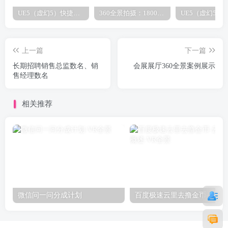
UE5（虚幻5）快捷键之镜头围绕物体旋转（原创）
360全景拍摄：1800元/全包
上一篇
下一篇
长期招聘销售总监数名、销
会展展厅360全景案例展示
售经理数名
相关推荐
微信问一问分成计划
百度极速云里去撸金币-云