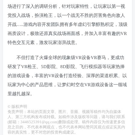
场进行了深入的调研分析，针对玩家特性，让玩家以第一视
觉投入战场，扮演枪王，以一个战无不胜的厉害角色向敌人
开战…..游戏内容开发团队拥有多年虚幻引擎醇熟积淀，顶级
画质设计，极致还原真实战场画面感，并加入丰富有趣的VR
特色交互元素，激发玩家澎湃战意。
不但打造了火爆全球的现象级VR设备VR赛马，更成功
研发了VR枪王、5D影院、8D影院、飞行模拟器等玩家热捧
的游戏设备，丰富的VR设备打造经验、深厚的渠道积累、以
玩家为中心的产品思维，让梦幻时空在VR游戏设备这一领域
里越扎越深。
©
版权声明
免责声明：本站的页面文章、图片、音频、视频等稿件均为自媒体
人、第三方机构发布或转载。如稿件涉及版权等问题，请与我们联系
(邮箱：3446525391@qq.com)删除或处理。稿件内容仅为传递更多信
息之目的，不代表本网观点，也不代表本网站赞同其观点或证实其内
容的真实性，更不对您的投资构成建议。