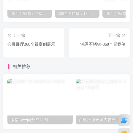
UE5（虚幻5）快捷键之镜头围绕物体旋转（原创）
360全景拍摄：1800元/全包
上一篇
下一篇
会展展厅360全景案例展示
鸿秀不锈钢-360全景案例
相关推荐
微信问一问分成计划
百度极速云里去撸金币-云