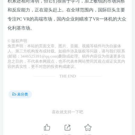
积累还相对薄弱，但它们很善于学习，加上敏锐的市场洞察
和反应能力，正在迎头赶上。在全球范围内，国际巨头主要
专注PC VR的高端市场，国内企业则瞄准了VR一体机的大众
化利基市场。
©
版权声明
免责声明：本站的页面文章、图片、音频、视频等稿件均为自媒体
人、第三方机构发布或转载。如稿件涉及版权等问题，请与我们联系
(邮箱：3446525391@qq.com)删除或处理。稿件内容仅为传递更多信
息之目的，不代表本网观点，也不代表本网站赞同其观点或证实其内
容的真实性，更不对您的投资构成建议。
THE END
未分类
喜欢就支持一下吧