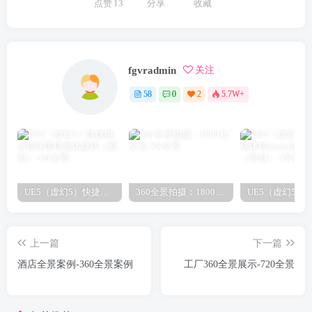
点赞
13
分享
收藏
fgvradmin
关注
58
0
2
5.7W+
UE5（虚幻5）快捷键之镜头围绕物体旋转（原创）
360全景拍摄：1800元/全包
上一篇
下一篇
酒店全景案例-360全景案例
工厂360全景展示-720全景