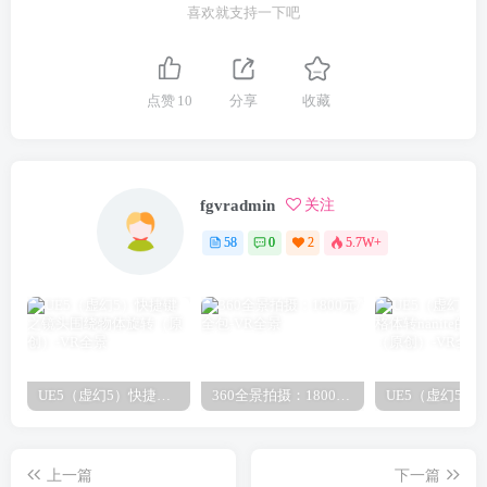
喜欢就支持一下吧
点赞
10
分享
收藏
fgvradmin
关注
58
0
2
5.7W+
UE5（虚幻5）快捷键之镜头围绕物体旋转（原创）
360全景拍摄：1800元/全包
上一篇
下一篇