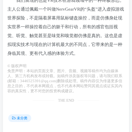
我们展现的也是VR技术在游戏领域中的一种终极形态。
主人公通过佩戴一个叫做NervGearVR的“头盔”进入虚拟游戏
世界探险，不是隔着屏幕用鼠标键盘操控，而是仿佛身处现
实世界一样操控着自己的躯干和行动，所有的感官包括视
觉、听觉、触觉甚至是味觉和嗅觉都仿佛是真的。这也是虚
拟现实技术与现在的计算机最大的不同点，它带来的是一种
身临其境、更有代入感的体验方式。
©
版权声明
免责声明：本站的页面文章、图片、音频、视频等稿件均为自媒体
人、第三方机构发布或转载。如稿件涉及版权等问题，请与我们联系
(邮箱：3446525391@qq.com)删除或处理。稿件内容仅为传递更多信
息之目的，不代表本网观点，也不代表本网站赞同其观点或证实其内
容的真实性，更不对您的投资构成建议。
THE END
未分类