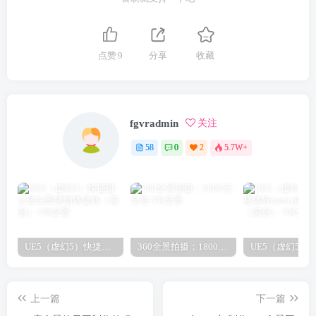
点赞
9
分享
收藏
fgvradmin
关注
58
0
2
5.7W+
UE5（虚幻5）快捷键之镜头围绕物体旋转（原创）
360全景拍摄：1800元/全包
上一篇
下一篇