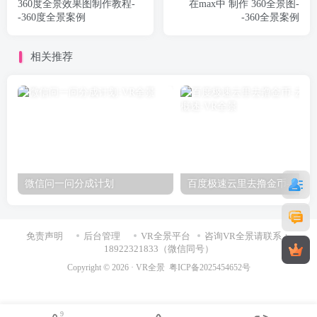
360度全景效果图制作教程-
在max中 制作 360全景图-
-360度全景案例
-360全景案例
相关推荐
微信问一问分成计划
百度极速云里去撸金币-云
免责声明
后台管理
VR全景平台
咨询VR全景请联系：
18922321833（微信同号）
Copyright © 2026 ·
VR全景
粤ICP备2025454652号
9